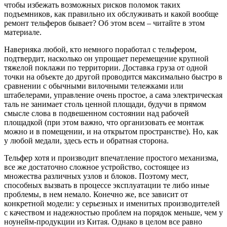
чтобы избежать возможных рисков поломок таких
подъемников, как правильно их обслуживать и какой вообще
ремонт тельферов бывает? Об этом всем – читайте в этом
материале.
Наверняка любой, кто немного поработал с тельфером,
подтвердит, насколько он упрощает перемещение крупной
тяжелой поклажи по территории. Доставка груза от одной
точки на объекте до другой проводится максимально быстро в
сравнении с обычными вилочными тележками или
штабелерами, управление очень простое, а сама электрическая
таль не занимает столь ценной площади, будучи в прямом
смысле слова в подвешенном состоянии над рабочей
площадкой (при этом важно, что организовать ее монтаж
можно и в помещении, и на открытом пространстве). Но, как
у любой медали, здесь есть и обратная сторона.
Тельфер хотя и производит впечатление простого механизма,
все же достаточно сложное устройство, состоящее из
множества различных узлов и блоков. Поэтому мест,
способных вызвать в процессе эксплуатации те либо иные
проблемы, в нем немало. Конечно же, все зависит от
конкретной модели: у серьезных и именитых производителей
с качеством и надежностью проблем на порядок меньше, чем у
ноунейм-продукции из Китая. Однако в целом все равно