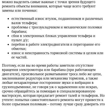
можно выделить самые важные с точки зрения будущего
ремонта объекты внимания, которые чаще всего требуют
замены или починки:
естественный износ втулок, подшипников и различных
валов тельфера;
проблемы с тросоукладчиком и механические поломки
барабана;
сбои в электронных блоках управления тельфера и
пульте д/у;
перебои в работе электродвигателя и перегорание его
обмотки;
износ и неисправность тормозной системы в целом или
ее частей.
Поэтому, если вы во время работы заметили отсутствие
вращения электромотора или барабана (при работающем
двигателе), произвольное разматывание троса либо же цепи,
заклинивание редуктора или механизма тормозов, а также
любые нехарактерные посторонние звуки и вибрации в
грузоподъемнике, не говоря уж о задымлении или искрах,
срочно обращайтесь за помощью в специализированную
мастерскую, которая предлагает ремонт талей и тельферов. Но
учтите: попытки самостоятельного ремонта могут привести к
более серьезным поломкам – потому лучше сразу доверить это