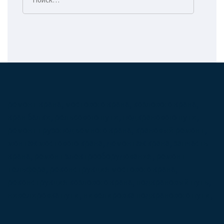
ремонт крана, мостового крана, козлового крана,
кран балки, рельсового пути, подкранового пути,
ремонт грузоподъемного крана, крановый ремонт,
монтаж мостового крана, демонтаж крана, запчасть
крана, ремонт электрооборудования, ремонт
тельфера, реконструкция мостового крана,
реконструкция козлового крана, подкрановый путь,
нивелировка пути, нивелировка подкранового пути,