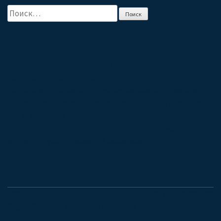
Найти:
ремонт тельферов, ремонт электрических
тельферов, ремонт тельферов цена, ремонт
тельфера кран балки, кран балка ремонт Нижнем
Новгороде, рихтовка подкрановых путей, рихтовка
пути, рихтовка крановых путей, подвесной кран,
выправка пути, реконструкция грузоподъемных
машин, грузоподъемный механизм
Разработчик и администратор: (vlad-k.ru) Business One
Page | Разработано
Rara Theme
При поддержке
WordPress