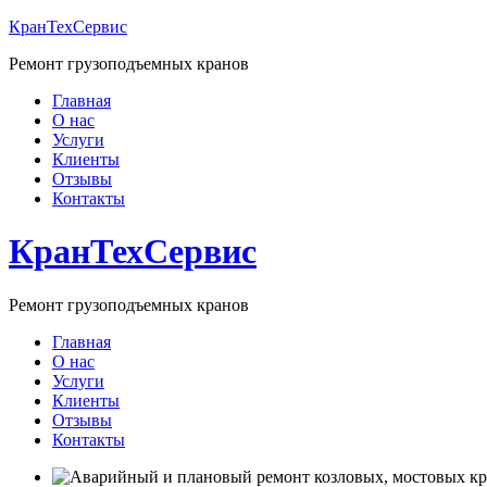
Перейти
КранТехСервис
к
Ремонт грузоподъемных кранов
содержимому
(нажмите
Главная
Enter)
О нас
Услуги
Клиенты
Отзывы
Контакты
КранТехСервис
Ремонт грузоподъемных кранов
Главная
О нас
Услуги
Клиенты
Отзывы
Контакты